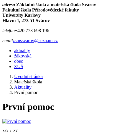
adresa
Základní škola a mateřská škola Svárov
Fakultní škola Přírodovědecké fakulty
Univerzity Karlovy
Hlavní 1, 273 51 Svárov
telefon
+420 773 698 196
email
zsmssvarov@seznam.cz
aktuality
žákovská
obec
ZUŠ
Úvodní stránka
Mateřská škola
Aktuality
První pomoc
První pomoc
Mš a Zš