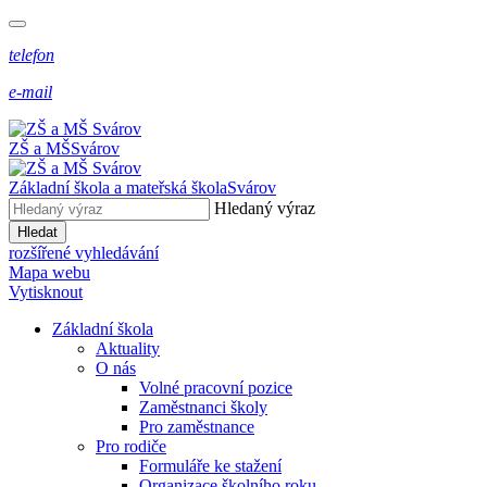
telefon
e-mail
ZŠ a MŠ
Svárov
Základní škola a mateřská škola
Svárov
Hledaný výraz
Hledat
rozšířené vyhledávání
Mapa webu
Vytisknout
Základní škola
Aktuality
O nás
Volné pracovní pozice
Zaměstnanci školy
Pro zaměstnance
Pro rodiče
Formuláře ke stažení
Organizace školního roku