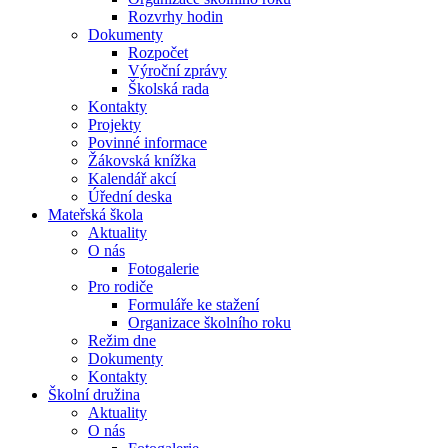
Rozvrhy hodin
Dokumenty
Rozpočet
Výroční zprávy
Školská rada
Kontakty
Projekty
Povinné informace
Žákovská knížka
Kalendář akcí
Úřední deska
Mateřská škola
Aktuality
O nás
Fotogalerie
Pro rodiče
Formuláře ke stažení
Organizace školního roku
Režim dne
Dokumenty
Kontakty
Školní družina
Aktuality
O nás