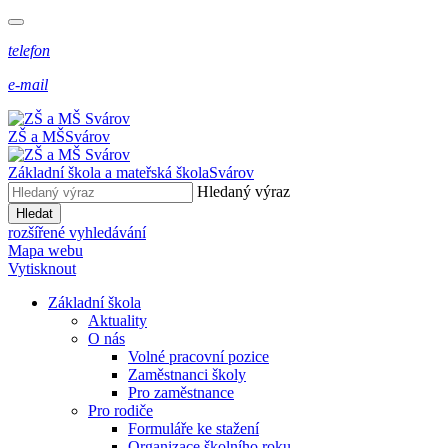
telefon
e-mail
ZŠ a MŠ
Svárov
Základní škola a mateřská škola
Svárov
Hledaný výraz
Hledat
rozšířené vyhledávání
Mapa webu
Vytisknout
Základní škola
Aktuality
O nás
Volné pracovní pozice
Zaměstnanci školy
Pro zaměstnance
Pro rodiče
Formuláře ke stažení
Organizace školního roku