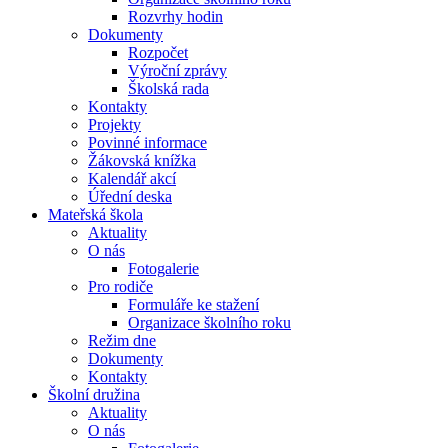
Rozvrhy hodin
Dokumenty
Rozpočet
Výroční zprávy
Školská rada
Kontakty
Projekty
Povinné informace
Žákovská knížka
Kalendář akcí
Úřední deska
Mateřská škola
Aktuality
O nás
Fotogalerie
Pro rodiče
Formuláře ke stažení
Organizace školního roku
Režim dne
Dokumenty
Kontakty
Školní družina
Aktuality
O nás