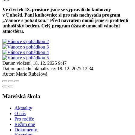
Ve čtvrtek 18. prosince jsme se vypravili do knihovny
v Unhošti. Paní knihovnice si pro nás nachystala program
„Vánoce s pohádkou.“ Před návratem domů jsme si prohlédli
unhošťský betlém. Celý program úžasně umocnil vánoční
atmosféru.
Datum vložení:
18. 12. 2025 9:47
Datum poslední aktualizace:
18. 12. 2025 12:34
Autor:
Marie Rubešová
Mateřská škola
Aktuality
O nás
Pro rodiče
Režim dne
Dokumenty