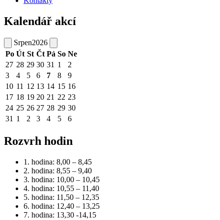
Kontakty
Kalendář akcí
Srpen
2026
Po
Út
St
Čt
Pá
So
Ne
27
28
29
30
31
1
2
3
4
5
6
7
8
9
10
11
12
13
14
15
16
17
18
19
20
21
22
23
24
25
26
27
28
29
30
31
1
2
3
4
5
6
Rozvrh hodin
1. hodina: 8,00 – 8,45
2. hodina: 8,55 – 9,40
3. hodina: 10,00 – 10,45
4. hodina: 10,55 – 11,40
5. hodina: 11,50 – 12,35
6. hodina: 12,40 – 13,25
7. hodina: 13,30 -14,15