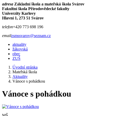
adresa
Základní škola a mateřská škola Svárov
Fakultní škola Přírodovědecké fakulty
Univerzity Karlovy
Hlavní 1, 273 51 Svárov
telefon
+420 773 698 196
email
zsmssvarov@seznam.cz
aktuality
žákovská
obec
ZUŠ
Úvodní stránka
Mateřská škola
Aktuality
Vánoce s pohádkou
Vánoce s pohádkou
MŠ