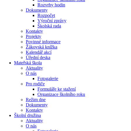
Rozvrhy hodin
Dokumenty
Rozpočet
Výroční zprávy
Školská rada
Kontakty
Projekty
Povinné informace
Žákovská knížka
Kalendář akcí
Úřední deska
Mateřská škola
Aktuality
O nás
Fotogalerie
Pro rodiče
Formuláře ke stažení
Organizace školního roku
Režim dne
Dokumenty
Kontakty
Školní družina
Aktuality
O nás