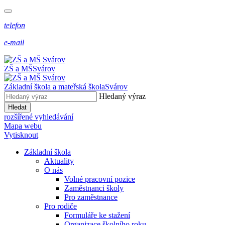
telefon
e-mail
ZŠ a MŠ
Svárov
Základní škola a mateřská škola
Svárov
Hledaný výraz
Hledat
rozšířené vyhledávání
Mapa webu
Vytisknout
Základní škola
Aktuality
O nás
Volné pracovní pozice
Zaměstnanci školy
Pro zaměstnance
Pro rodiče
Formuláře ke stažení
Organizace školního roku