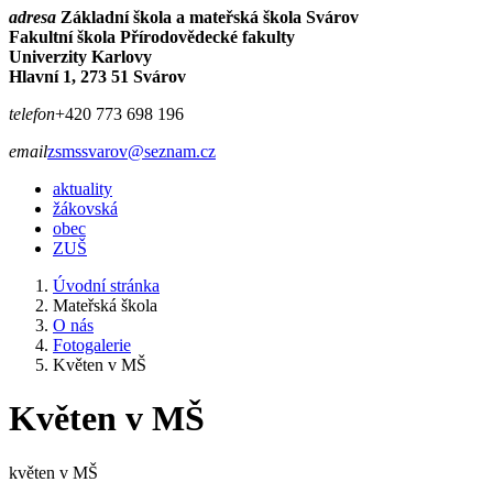
adresa
Základní škola a mateřská škola Svárov
Fakultní škola Přírodovědecké fakulty
Univerzity Karlovy
Hlavní 1, 273 51 Svárov
telefon
+420 773 698 196
email
zsmssvarov@seznam.cz
aktuality
žákovská
obec
ZUŠ
Úvodní stránka
Mateřská škola
O nás
Fotogalerie
Květen v MŠ
Květen v MŠ
květen v MŠ