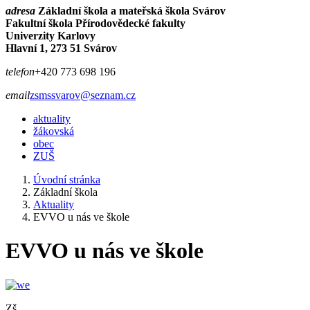
adresa
Základní škola a mateřská škola Svárov
Fakultní škola Přírodovědecké fakulty
Univerzity Karlovy
Hlavní 1, 273 51 Svárov
telefon
+420 773 698 196
email
zsmssvarov@seznam.cz
aktuality
žákovská
obec
ZUŠ
Úvodní stránka
Základní škola
Aktuality
EVVO u nás ve škole
EVVO u nás ve škole
Zš