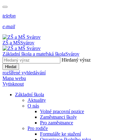
telefon
e-mail
ZŠ a MŠ
Svárov
Základní škola a mateřská škola
Svárov
Hledaný výraz
Hledat
rozšířené vyhledávání
Mapa webu
Vytisknout
Základní škola
Aktuality
O nás
Volné pracovní pozice
Zaměstnanci školy
Pro zaměstnance
Pro rodiče
Formuláře ke stažení
Organizace školního roku