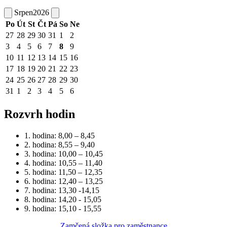
Srpen
2026
Po
Út
St
Čt
Pá
So
Ne
27
28
29
30
31
1
2
3
4
5
6
7
8
9
10
11
12
13
14
15
16
17
18
19
20
21
22
23
24
25
26
27
28
29
30
31
1
2
3
4
5
6
Rozvrh hodin
1. hodina: 8,00 – 8,45
2. hodina: 8,55 – 9,40
3. hodina: 10,00 – 10,45
4. hodina: 10,55 – 11,40
5. hodina: 11,50 – 12,35
6. hodina: 12,40 – 13,25
7. hodina: 13,30 -14,15
8. hodina: 14,20 - 15,05
9. hodina: 15,10 - 15,55
Zamčená složka pro zaměstnance