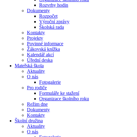
Rozvrhy hodin
Dokumenty
Rozpočet
Výroční zprávy
Školská rada
Kontakty
Projekty
Povinné informace
Žákovská knížka
Kalendář akcí
Úřední deska
Mateřská škola
Aktuality
O nás
Fotogalerie
Pro rodiče
Formuláře ke stažení
Organizace školního roku
Režim dne
Dokumenty
Kontakty
Školní družina
Aktuality
O nás