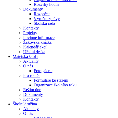
Rozvrhy hodin
Dokumenty
Rozpočet
Výroční zprávy
Školská rada
Kontakty
Projekty
Povinné informace
Žákovská knížka
Kalendář akcí
Úřední deska
Mateřská škola
Aktuality
O nás
Fotogalerie
Pro rodiče
Formuláře ke stažení
Organizace školního roku
Režim dne
Dokumenty
Kontakty
Školní družina
Aktuality
O nás