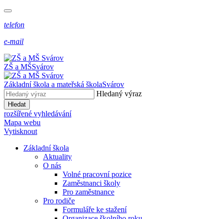
telefon
e-mail
ZŠ a MŠ
Svárov
Základní škola a mateřská škola
Svárov
Hledaný výraz
Hledat
rozšířené vyhledávání
Mapa webu
Vytisknout
Základní škola
Aktuality
O nás
Volné pracovní pozice
Zaměstnanci školy
Pro zaměstnance
Pro rodiče
Formuláře ke stažení
Organizace školního roku