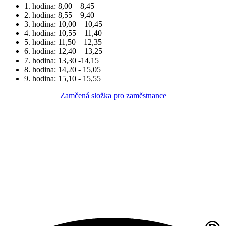
1. hodina: 8,00 – 8,45
2. hodina: 8,55 – 9,40
3. hodina: 10,00 – 10,45
4. hodina: 10,55 – 11,40
5. hodina: 11,50 – 12,35
6. hodina: 12,40 – 13,25
7. hodina: 13,30 -14,15
8. hodina: 14,20 - 15,05
9. hodina: 15,10 - 15,55
Zamčená složka pro zaměstnance