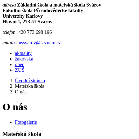
adresa
Základní škola a mateřská škola Svárov
Fakultní škola Přírodovědecké fakulty
Univerzity Karlovy
Hlavní 1, 273 51 Svárov
telefon
+420 773 698 196
email
zsmssvarov@seznam.cz
aktuality
žákovská
obec
ZUŠ
Úvodní stránka
Mateřská škola
O nás
O nás
Fotogalerie
Mateřská škola