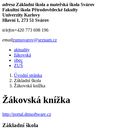
adresa
Základní škola a mateřská škola Svárov
Fakultní škola Přírodovědecké fakulty
Univerzity Karlovy
Hlavní 1, 273 51 Svárov
telefon
+420 773 698 196
email
zsmssvarov@seznam.cz
aktuality
žákovská
obec
ZUŠ
Úvodní stránka
Základní škola
Žákovská knížka
Žákovská knížka
http://portal.dmsoftware.cz
Základní škola