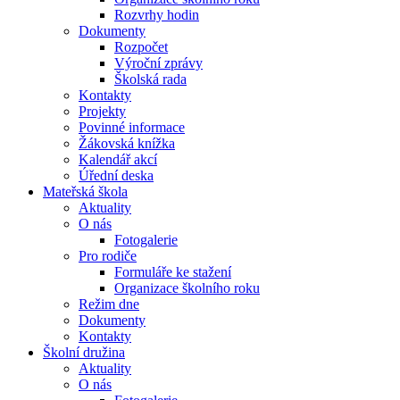
Rozvrhy hodin
Dokumenty
Rozpočet
Výroční zprávy
Školská rada
Kontakty
Projekty
Povinné informace
Žákovská knížka
Kalendář akcí
Úřední deska
Mateřská škola
Aktuality
O nás
Fotogalerie
Pro rodiče
Formuláře ke stažení
Organizace školního roku
Režim dne
Dokumenty
Kontakty
Školní družina
Aktuality
O nás