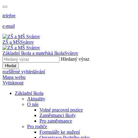
telefon
e-mail
ZŠ a MŠ
Svárov
Základní škola a mateřská škola
Svárov
Hledaný výraz
Hledat
rozšířené vyhledávání
Mapa webu
Vytisknout
Základní škola
Aktuality
O nás
Volné pracovní pozice
Zaměstnanci školy
Pro zaměstnance
Pro rodiče
Formuláře ke stažení
Organizace školního roku