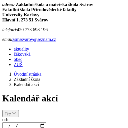
adresa
Základní škola a mateřská škola Svárov
Fakultní škola Přírodovědecké fakulty
Univerzity Karlovy
Hlavní 1, 273 51 Svárov
telefon
+420 773 698 196
email
zsmssvarov@seznam.cz
aktuality
žákovská
obec
ZUŠ
Úvodní stránka
Základní škola
Kalendář akcí
Kalendář akcí
Filtr
od: