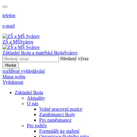
telefon
e-mail
ZŠ a MŠ
Svárov
Základní škola a mateřská škola
Svárov
Hledaný výraz
Hledat
rozšířené vyhledávání
Mapa webu
Vytisknout
Základní škola
Aktuality
O nás
Volné pracovní pozice
Zaměstnanci školy
Pro zaměstnance
Pro rodiče
Formuláře ke stažení
Organizace školního roku