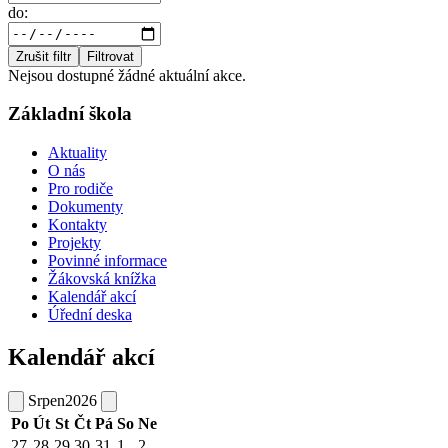
do:
Zrušit filtr
Filtrovat
Nejsou dostupné žádné aktuální akce.
Základní škola
Aktuality
O nás
Pro rodiče
Dokumenty
Kontakty
Projekty
Povinné informace
Žákovská knížka
Kalendář akcí
Úřední deska
Kalendář akcí
Srpen
2026
Po
Út
St
Čt
Pá
So
Ne
27
28
29
30
31
1
2