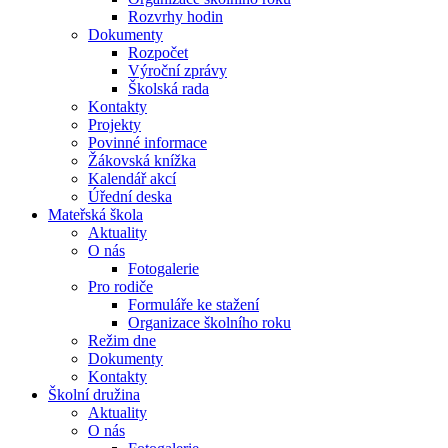
Rozvrhy hodin
Dokumenty
Rozpočet
Výroční zprávy
Školská rada
Kontakty
Projekty
Povinné informace
Žákovská knížka
Kalendář akcí
Úřední deska
Mateřská škola
Aktuality
O nás
Fotogalerie
Pro rodiče
Formuláře ke stažení
Organizace školního roku
Režim dne
Dokumenty
Kontakty
Školní družina
Aktuality
O nás