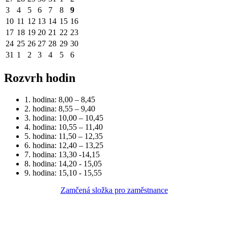
3
4
5
6
7
8
9
10
11
12
13
14
15
16
17
18
19
20
21
22
23
24
25
26
27
28
29
30
31
1
2
3
4
5
6
Rozvrh hodin
1. hodina: 8,00 – 8,45
2. hodina: 8,55 – 9,40
3. hodina: 10,00 – 10,45
4. hodina: 10,55 – 11,40
5. hodina: 11,50 – 12,35
6. hodina: 12,40 – 13,25
7. hodina: 13,30 -14,15
8. hodina: 14,20 - 15,05
9. hodina: 15,10 - 15,55
Zamčená složka pro zaměstnance