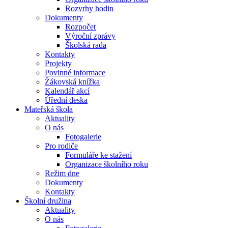
Rozvrhy hodin
Dokumenty
Rozpočet
Výroční zprávy
Školská rada
Kontakty
Projekty
Povinné informace
Žákovská knížka
Kalendář akcí
Úřední deska
Mateřská škola
Aktuality
O nás
Fotogalerie
Pro rodiče
Formuláře ke stažení
Organizace školního roku
Režim dne
Dokumenty
Kontakty
Školní družina
Aktuality
O nás