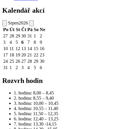
Kalendář akcí
Srpen
2026
Po
Út
St
Čt
Pá
So
Ne
27
28
29
30
31
1
2
3
4
5
6
7
8
9
10
11
12
13
14
15
16
17
18
19
20
21
22
23
24
25
26
27
28
29
30
31
1
2
3
4
5
6
Rozvrh hodin
1. hodina: 8,00 – 8,45
2. hodina: 8,55 – 9,40
3. hodina: 10,00 – 10,45
4. hodina: 10,55 – 11,40
5. hodina: 11,50 – 12,35
6. hodina: 12,40 – 13,25
7. hodina: 13,30 -14,15