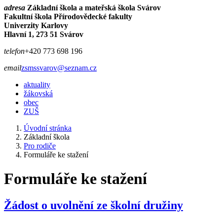
adresa
Základní škola a mateřská škola Svárov
Fakultní škola Přírodovědecké fakulty
Univerzity Karlovy
Hlavní 1, 273 51 Svárov
telefon
+420 773 698 196
email
zsmssvarov@seznam.cz
aktuality
žákovská
obec
ZUŠ
Úvodní stránka
Základní škola
Pro rodiče
Formuláře ke stažení
Formuláře ke stažení
Žádost o uvolnění ze školní družiny