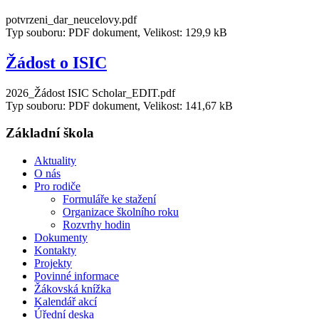
potvrzeni_dar_neucelovy.pdf
Typ souboru: PDF dokument, Velikost: 129,9 kB
Žádost o ISIC
2026_Žádost ISIC Scholar_EDIT.pdf
Typ souboru: PDF dokument, Velikost: 141,67 kB
Základní škola
Aktuality
O nás
Pro rodiče
Formuláře ke stažení
Organizace školního roku
Rozvrhy hodin
Dokumenty
Kontakty
Projekty
Povinné informace
Žákovská knížka
Kalendář akcí
Úřední deska