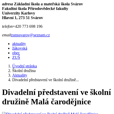
adresa
Základní škola a mateřská škola Svárov
Fakultní škola Přírodovědecké fakulty
Univerzity Karlovy
Hlavní 1, 273 51 Svárov
telefon
+420 773 698 196
email
zsmssvarov@seznam.cz
aktuality
žákovská
obec
ZUŠ
Úvodní stránka
Školní družina
Aktuality
Divadelní představení ve školní družině...
Divadelní představení ve školní
družině Malá čarodějnice