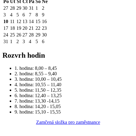
Po
Út
St
Čt
Pá
So
Ne
27
28
29
30
31
1
2
3
4
5
6
7
8
9
10
11
12
13
14
15
16
17
18
19
20
21
22
23
24
25
26
27
28
29
30
31
1
2
3
4
5
6
Rozvrh hodin
1. hodina: 8,00 – 8,45
2. hodina: 8,55 – 9,40
3. hodina: 10,00 – 10,45
4. hodina: 10,55 – 11,40
5. hodina: 11,50 – 12,35
6. hodina: 12,40 – 13,25
7. hodina: 13,30 -14,15
8. hodina: 14,20 - 15,05
9. hodina: 15,10 - 15,55
Zamčená složka pro zaměstnance