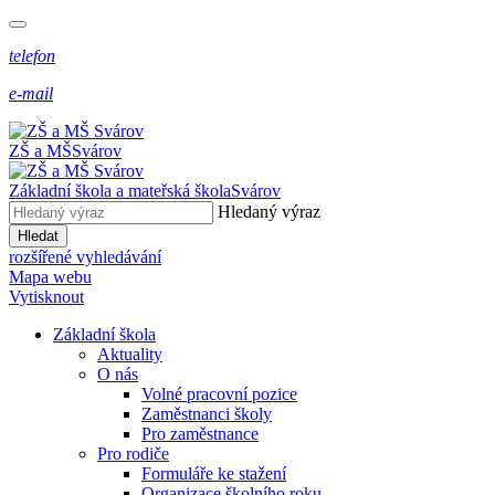
telefon
e-mail
ZŠ a MŠ
Svárov
Základní škola a mateřská škola
Svárov
Hledaný výraz
Hledat
rozšířené vyhledávání
Mapa webu
Vytisknout
Základní škola
Aktuality
O nás
Volné pracovní pozice
Zaměstnanci školy
Pro zaměstnance
Pro rodiče
Formuláře ke stažení
Organizace školního roku