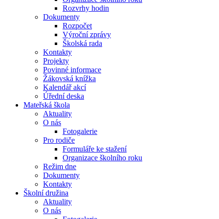
Rozvrhy hodin
Dokumenty
Rozpočet
Výroční zprávy
Školská rada
Kontakty
Projekty
Povinné informace
Žákovská knížka
Kalendář akcí
Úřední deska
Mateřská škola
Aktuality
O nás
Fotogalerie
Pro rodiče
Formuláře ke stažení
Organizace školního roku
Režim dne
Dokumenty
Kontakty
Školní družina
Aktuality
O nás