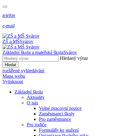
telefon
e-mail
ZŠ a MŠ
Svárov
Základní škola a mateřská škola
Svárov
Hledaný výraz
Hledat
rozšířené vyhledávání
Mapa webu
Vytisknout
Základní škola
Aktuality
O nás
Volné pracovní pozice
Zaměstnanci školy
Pro zaměstnance
Pro rodiče
Formuláře ke stažení
Organizace školního roku