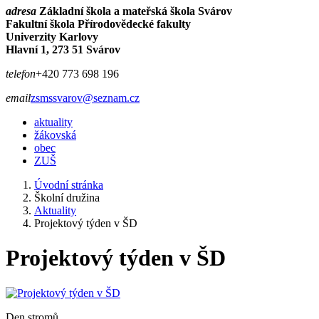
adresa
Základní škola a mateřská škola Svárov
Fakultní škola Přírodovědecké fakulty
Univerzity Karlovy
Hlavní 1, 273 51 Svárov
telefon
+420 773 698 196
email
zsmssvarov@seznam.cz
aktuality
žákovská
obec
ZUŠ
Úvodní stránka
Školní družina
Aktuality
Projektový týden v ŠD
Projektový týden v ŠD
Den stromů