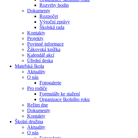
Rozvrhy hodin
Dokumenty
Rozpočet
Výroční zprávy
Školská rada
Kontakty
Projekty
Povinné informace
Žákovská knížka
Kalendář akcí
Úřední deska
Mateřská škola
Aktuality
O nás
Fotogalerie
Pro rodiče
Formuláře ke stažení
Organizace školního roku
Režim dne
Dokumenty
Kontakty
Školní družina
Aktuality
O nás