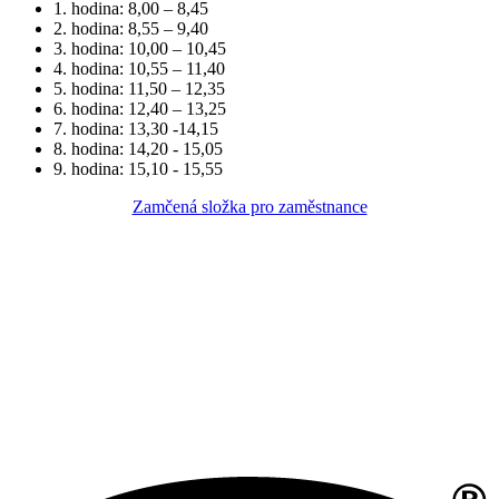
1. hodina: 8,00 – 8,45
2. hodina: 8,55 – 9,40
3. hodina: 10,00 – 10,45
4. hodina: 10,55 – 11,40
5. hodina: 11,50 – 12,35
6. hodina: 12,40 – 13,25
7. hodina: 13,30 -14,15
8. hodina: 14,20 - 15,05
9. hodina: 15,10 - 15,55
Zamčená složka pro zaměstnance