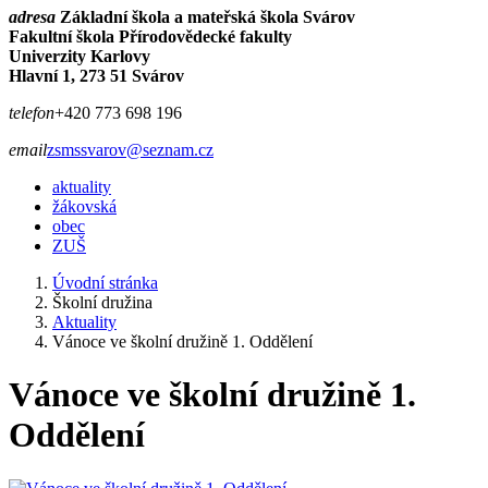
adresa
Základní škola a mateřská škola Svárov
Fakultní škola Přírodovědecké fakulty
Univerzity Karlovy
Hlavní 1, 273 51 Svárov
telefon
+420 773 698 196
email
zsmssvarov@seznam.cz
aktuality
žákovská
obec
ZUŠ
Úvodní stránka
Školní družina
Aktuality
Vánoce ve školní družině 1. Oddělení
Vánoce ve školní družině 1.
Oddělení