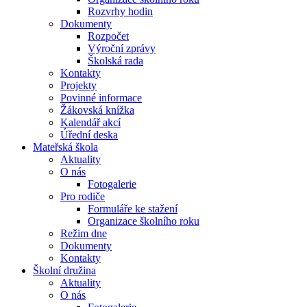
Rozvrhy hodin
Dokumenty
Rozpočet
Výroční zprávy
Školská rada
Kontakty
Projekty
Povinné informace
Žákovská knížka
Kalendář akcí
Úřední deska
Mateřská škola
Aktuality
O nás
Fotogalerie
Pro rodiče
Formuláře ke stažení
Organizace školního roku
Režim dne
Dokumenty
Kontakty
Školní družina
Aktuality
O nás