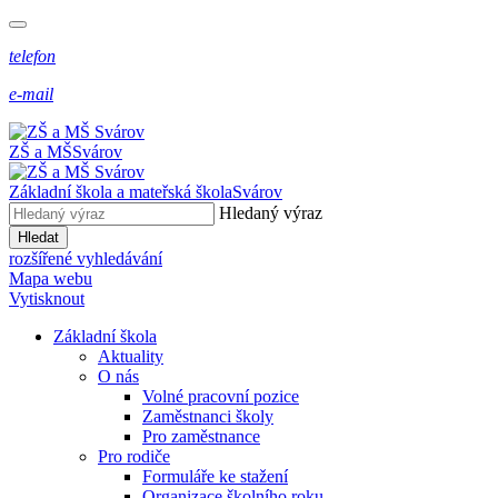
telefon
e-mail
ZŠ a MŠ
Svárov
Základní škola a mateřská škola
Svárov
Hledaný výraz
Hledat
rozšířené vyhledávání
Mapa webu
Vytisknout
Základní škola
Aktuality
O nás
Volné pracovní pozice
Zaměstnanci školy
Pro zaměstnance
Pro rodiče
Formuláře ke stažení
Organizace školního roku