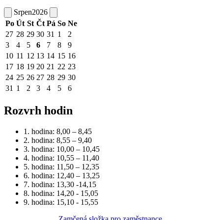
Srpen
2026
Po
Út
St
Čt
Pá
So
Ne
27
28
29
30
31
1
2
3
4
5
6
7
8
9
10
11
12
13
14
15
16
17
18
19
20
21
22
23
24
25
26
27
28
29
30
31
1
2
3
4
5
6
Rozvrh hodin
1. hodina: 8,00 – 8,45
2. hodina: 8,55 – 9,40
3. hodina: 10,00 – 10,45
4. hodina: 10,55 – 11,40
5. hodina: 11,50 – 12,35
6. hodina: 12,40 – 13,25
7. hodina: 13,30 -14,15
8. hodina: 14,20 - 15,05
9. hodina: 15,10 - 15,55
Zamčená složka pro zaměstnance