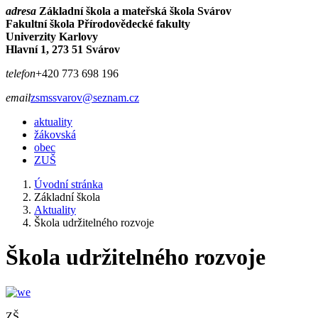
adresa
Základní škola a mateřská škola Svárov
Fakultní škola Přírodovědecké fakulty
Univerzity Karlovy
Hlavní 1, 273 51 Svárov
telefon
+420 773 698 196
email
zsmssvarov@seznam.cz
aktuality
žákovská
obec
ZUŠ
Úvodní stránka
Základní škola
Aktuality
Škola udržitelného rozvoje
Škola udržitelného rozvoje
ZŠ