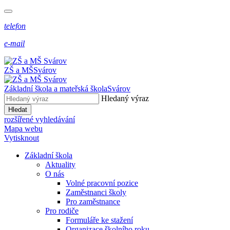
telefon
e-mail
ZŠ a MŠ
Svárov
Základní škola a mateřská škola
Svárov
Hledaný výraz
Hledat
rozšířené vyhledávání
Mapa webu
Vytisknout
Základní škola
Aktuality
O nás
Volné pracovní pozice
Zaměstnanci školy
Pro zaměstnance
Pro rodiče
Formuláře ke stažení
Organizace školního roku