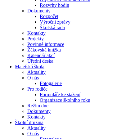
Rozvrhy hodin
Dokumenty
Rozpočet
Výroční zprávy
Školská rada
Kontakty
Projekty
Povinné informace
Žákovská knížka
Kalendář akcí
Úřední deska
Mateřská škola
Aktuality
O nás
Fotogalerie
Pro rodiče
Formuláře ke stažení
Organizace školního roku
Režim dne
Dokumenty
Kontakty
Školní družina
Aktuality
O nás