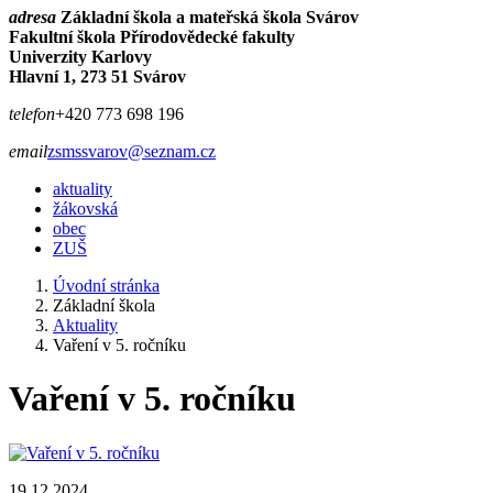
adresa
Základní škola a mateřská škola Svárov
Fakultní škola Přírodovědecké fakulty
Univerzity Karlovy
Hlavní 1, 273 51 Svárov
telefon
+420 773 698 196
email
zsmssvarov@seznam.cz
aktuality
žákovská
obec
ZUŠ
Úvodní stránka
Základní škola
Aktuality
Vaření v 5. ročníku
Vaření v 5. ročníku
19.12.2024