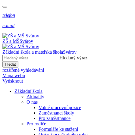
telefon
e-mail
ZŠ a MŠ
Svárov
Základní škola a mateřská škola
Svárov
Hledaný výraz
Hledat
rozšířené vyhledávání
Mapa webu
Vytisknout
Základní škola
Aktuality
O nás
Volné pracovní pozice
Zaměstnanci školy
Pro zaměstnance
Pro rodiče
Formuláře ke stažení
Organizace školního roku