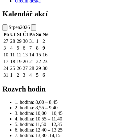
Úřední deska
Kalendář akcí
Srpen
2026
Po
Út
St
Čt
Pá
So
Ne
27
28
29
30
31
1
2
3
4
5
6
7
8
9
10
11
12
13
14
15
16
17
18
19
20
21
22
23
24
25
26
27
28
29
30
31
1
2
3
4
5
6
Rozvrh hodin
1. hodina: 8,00 – 8,45
2. hodina: 8,55 – 9,40
3. hodina: 10,00 – 10,45
4. hodina: 10,55 – 11,40
5. hodina: 11,50 – 12,35
6. hodina: 12,40 – 13,25
7. hodina: 13,30 -14,15