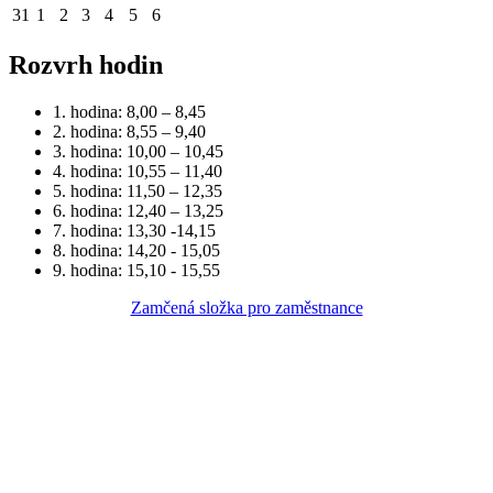
31
1
2
3
4
5
6
Rozvrh hodin
1. hodina: 8,00 – 8,45
2. hodina: 8,55 – 9,40
3. hodina: 10,00 – 10,45
4. hodina: 10,55 – 11,40
5. hodina: 11,50 – 12,35
6. hodina: 12,40 – 13,25
7. hodina: 13,30 -14,15
8. hodina: 14,20 - 15,05
9. hodina: 15,10 - 15,55
Zamčená složka pro zaměstnance