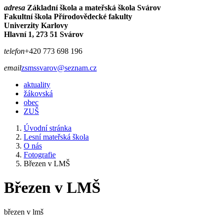
adresa
Základní škola a mateřská škola Svárov
Fakultní škola Přírodovědecké fakulty
Univerzity Karlovy
Hlavní 1, 273 51 Svárov
telefon
+420 773 698 196
email
zsmssvarov@seznam.cz
aktuality
žákovská
obec
ZUŠ
Úvodní stránka
Lesní mateřská škola
O nás
Fotografie
Březen v LMŠ
Březen v LMŠ
březen v lmš