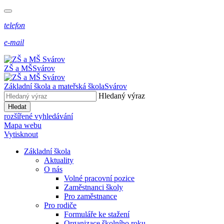
telefon
e-mail
ZŠ a MŠ
Svárov
Základní škola a mateřská škola
Svárov
Hledaný výraz
Hledat
rozšířené vyhledávání
Mapa webu
Vytisknout
Základní škola
Aktuality
O nás
Volné pracovní pozice
Zaměstnanci školy
Pro zaměstnance
Pro rodiče
Formuláře ke stažení
Organizace školního roku