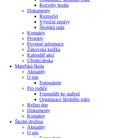
Rozvrhy hodin
Dokumenty
Rozpočet
Výroční zprávy
Školská rada
Kontakty
Projekty
Povinné informace
Žákovská knížka
Kalendář akcí
Úřední deska
Mateřská škola
Aktuality
O nás
Fotogalerie
Pro rodiče
Formuláře ke stažení
Organizace školního roku
Režim dne
Dokumenty
Kontakty
Školní družina
Aktuality
O nás