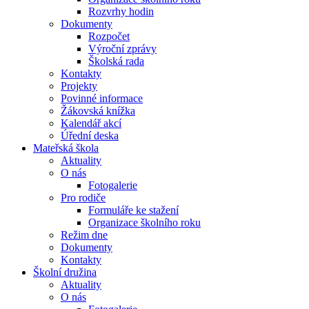
Rozvrhy hodin
Dokumenty
Rozpočet
Výroční zprávy
Školská rada
Kontakty
Projekty
Povinné informace
Žákovská knížka
Kalendář akcí
Úřední deska
Mateřská škola
Aktuality
O nás
Fotogalerie
Pro rodiče
Formuláře ke stažení
Organizace školního roku
Režim dne
Dokumenty
Kontakty
Školní družina
Aktuality
O nás