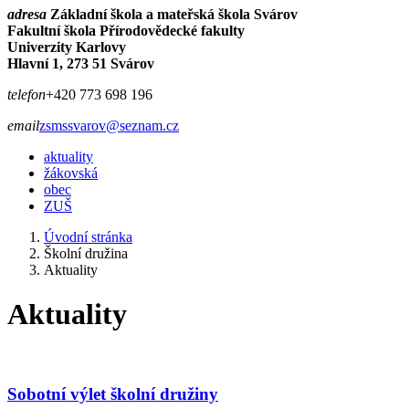
adresa
Základní škola a mateřská škola Svárov
Fakultní škola Přírodovědecké fakulty
Univerzity Karlovy
Hlavní 1, 273 51 Svárov
telefon
+420 773 698 196
email
zsmssvarov@seznam.cz
aktuality
žákovská
obec
ZUŠ
Úvodní stránka
Školní družina
Aktuality
Aktuality
Sobotní výlet školní družiny