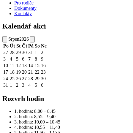
Pro rodiče
Dokumenty
Kontakty
Kalendář akcí
Srpen
2026
Po
Út
St
Čt
Pá
So
Ne
27
28
29
30
31
1
2
3
4
5
6
7
8
9
10
11
12
13
14
15
16
17
18
19
20
21
22
23
24
25
26
27
28
29
30
31
1
2
3
4
5
6
Rozvrh hodin
1. hodina: 8,00 – 8,45
2. hodina: 8,55 – 9,40
3. hodina: 10,00 – 10,45
4. hodina: 10,55 – 11,40
5. hodina: 11,50 – 12,35