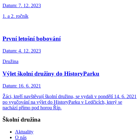
Datum:
7. 12. 2023
1. a 2. ročník
První letošní bobování
Datum:
4. 12. 2023
Družina
Výlet školní družiny do HistoryParku
Datum:
16. 6. 2021
Žáci, kteří navštěvují školní družinu, se vydali v pondělí 14. 6. 2021
po vyučování na výlet do HistoryParku v Ledčicích, který se
nachází přímo pod horou Říp.
Školní družina
Aktuality
O nás