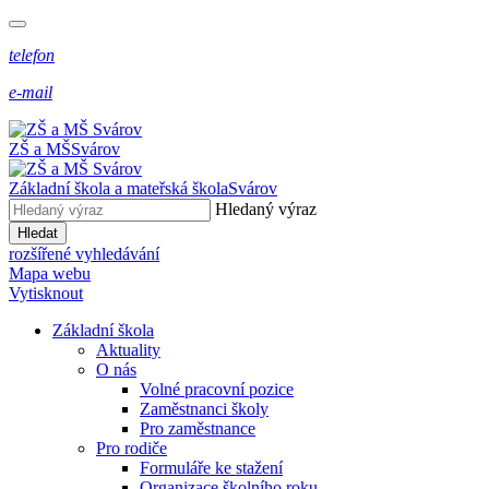
telefon
e-mail
ZŠ a MŠ
Svárov
Základní škola a mateřská škola
Svárov
Hledaný výraz
Hledat
rozšířené vyhledávání
Mapa webu
Vytisknout
Základní škola
Aktuality
O nás
Volné pracovní pozice
Zaměstnanci školy
Pro zaměstnance
Pro rodiče
Formuláře ke stažení
Organizace školního roku