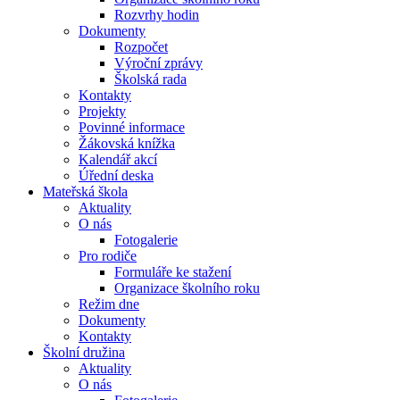
Rozvrhy hodin
Dokumenty
Rozpočet
Výroční zprávy
Školská rada
Kontakty
Projekty
Povinné informace
Žákovská knížka
Kalendář akcí
Úřední deska
Mateřská škola
Aktuality
O nás
Fotogalerie
Pro rodiče
Formuláře ke stažení
Organizace školního roku
Režim dne
Dokumenty
Kontakty
Školní družina
Aktuality
O nás