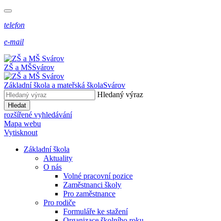
telefon
e-mail
ZŠ a MŠ
Svárov
Základní škola a mateřská škola
Svárov
Hledaný výraz
Hledat
rozšířené vyhledávání
Mapa webu
Vytisknout
Základní škola
Aktuality
O nás
Volné pracovní pozice
Zaměstnanci školy
Pro zaměstnance
Pro rodiče
Formuláře ke stažení
Organizace školního roku