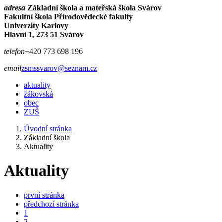
adresa
Základní škola a mateřská škola Svárov
Fakultní škola Přírodovědecké fakulty
Univerzity Karlovy
Hlavní 1, 273 51 Svárov
telefon
+420 773 698 196
email
zsmssvarov@seznam.cz
aktuality
žákovská
obec
ZUŠ
Úvodní stránka
Základní škola
Aktuality
Aktuality
první stránka
předchozí stránka
1
2