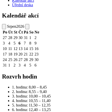
Kalendář akcí
Úřední deska
Kalendář akcí
Srpen
2026
Po
Út
St
Čt
Pá
So
Ne
27
28
29
30
31
1
2
3
4
5
6
7
8
9
10
11
12
13
14
15
16
17
18
19
20
21
22
23
24
25
26
27
28
29
30
31
1
2
3
4
5
6
Rozvrh hodin
1. hodina: 8,00 – 8,45
2. hodina: 8,55 – 9,40
3. hodina: 10,00 – 10,45
4. hodina: 10,55 – 11,40
5. hodina: 11,50 – 12,35
6. hodina: 12,40 – 13,25