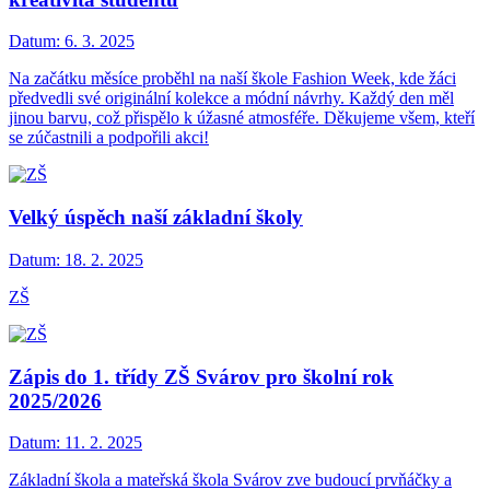
Datum:
6. 3. 2025
Na začátku měsíce proběhl na naší škole Fashion Week, kde žáci
předvedli své originální kolekce a módní návrhy. Každý den měl
jinou barvu, což přispělo k úžasné atmosféře. Děkujeme všem, kteří
se zúčastnili a podpořili akci!
Velký úspěch naší základní školy
Datum:
18. 2. 2025
ZŠ
Zápis do 1. třídy ZŠ Svárov pro školní rok
2025/2026
Datum:
11. 2. 2025
Základní škola a mateřská škola Svárov zve budoucí prvňáčky a