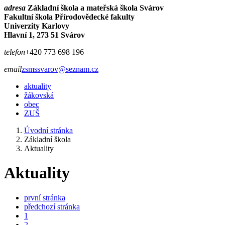
adresa
Základní škola a mateřská škola Svárov
Fakultní škola Přírodovědecké fakulty
Univerzity Karlovy
Hlavní 1, 273 51 Svárov
telefon
+420 773 698 196
email
zsmssvarov@seznam.cz
aktuality
žákovská
obec
ZUŠ
Úvodní stránka
Základní škola
Aktuality
Aktuality
první stránka
předchozí stránka
1
2