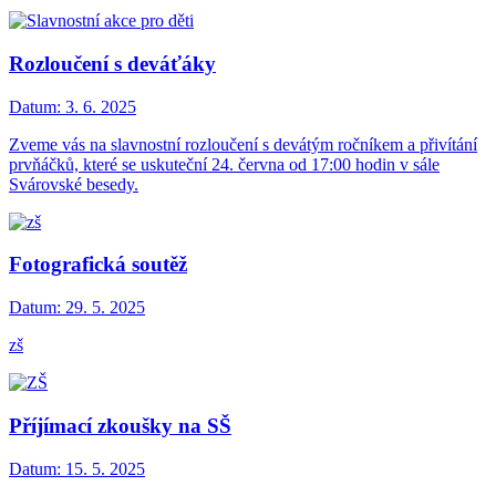
Rozloučení s deváťáky
Datum:
3. 6. 2025
Zveme vás na slavnostní rozloučení s devátým ročníkem a přivítání
prvňáčků, které se uskuteční 24. června od 17:00 hodin v sále
Svárovské besedy.
Fotografická soutěž
Datum:
29. 5. 2025
zš
Příjímací zkoušky na SŠ
Datum:
15. 5. 2025