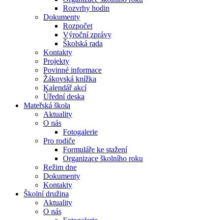
Rozvrhy hodin
Dokumenty
Rozpočet
Výroční zprávy
Školská rada
Kontakty
Projekty
Povinné informace
Žákovská knížka
Kalendář akcí
Úřední deska
Mateřská škola
Aktuality
O nás
Fotogalerie
Pro rodiče
Formuláře ke stažení
Organizace školního roku
Režim dne
Dokumenty
Kontakty
Školní družina
Aktuality
O nás