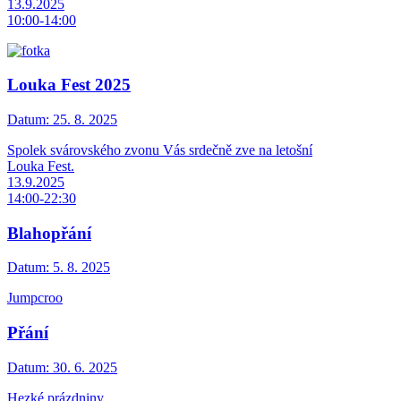
13.9.2025
10:00-14:00
Louka Fest 2025
Datum:
25. 8. 2025
Spolek svárovského zvonu Vás srdečně zve na letošní
Louka Fest.
13.9.2025
14:00-22:30
Blahopřání
Datum:
5. 8. 2025
Jumpcroo
Přání
Datum:
30. 6. 2025
Hezké prázdniny.