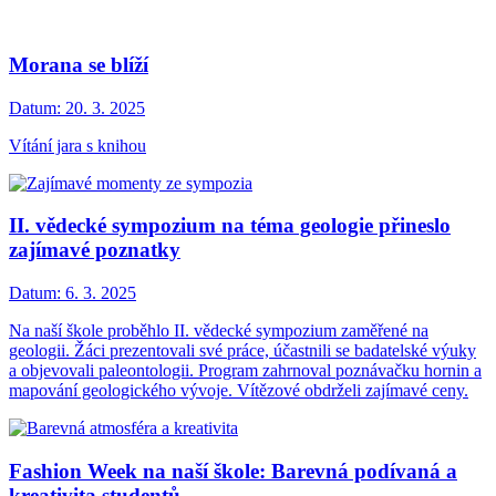
Morana se blíží
Datum:
20. 3. 2025
Vítání jara s knihou
II. vědecké sympozium na téma geologie přineslo
zajímavé poznatky
Datum:
6. 3. 2025
Na naší škole proběhlo II. vědecké sympozium zaměřené na
geologii. Žáci prezentovali své práce, účastnili se badatelské výuky
a objevovali paleontologii. Program zahrnoval poznávačku hornin a
mapování geologického vývoje. Vítězové obdrželi zajímavé ceny.
Fashion Week na naší škole: Barevná podívaná a
kreativita studentů