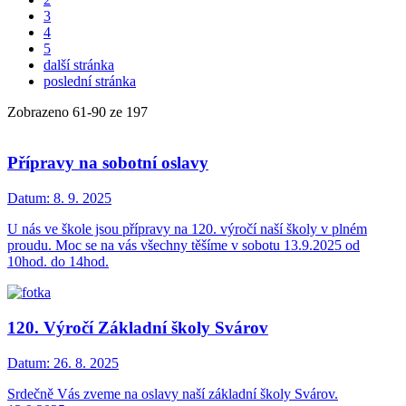
3
4
5
další stránka
poslední stránka
Zobrazeno
61
-
90
ze 197
Přípravy na sobotní oslavy
Datum:
8. 9. 2025
U nás ve škole jsou přípravy na 120. výročí naší školy v plném
proudu. Moc se na vás všechny těšíme v sobotu 13.9.2025 od
10hod. do 14hod.
120. Výročí Základní školy Svárov
Datum:
26. 8. 2025
Srdečně Vás zveme na oslavy naší základní školy Svárov.