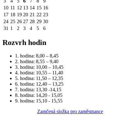
3
4
5
6
7
8
9
10
11
12
13
14
15
16
17
18
19
20
21
22
23
24
25
26
27
28
29
30
31
1
2
3
4
5
6
Rozvrh hodin
1. hodina: 8,00 – 8,45
2. hodina: 8,55 – 9,40
3. hodina: 10,00 – 10,45
4. hodina: 10,55 – 11,40
5. hodina: 11,50 – 12,35
6. hodina: 12,40 – 13,25
7. hodina: 13,30 -14,15
8. hodina: 14,20 - 15,05
9. hodina: 15,10 - 15,55
Zamčená složka pro zaměstnance