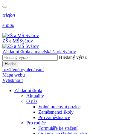
telefon
e-mail
ZŠ a MŠ
Svárov
Základní škola a mateřská škola
Svárov
Hledaný výraz
Hledat
rozšířené vyhledávání
Mapa webu
Vytisknout
Základní škola
Aktuality
O nás
Volné pracovní pozice
Zaměstnanci školy
Pro zaměstnance
Pro rodiče
Formuláře ke stažení
Organizace školního roku