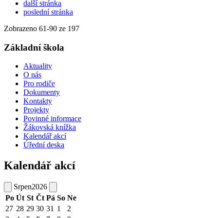
další stránka
poslední stránka
Zobrazeno
61
-
90
ze 197
Základní škola
Aktuality
O nás
Pro rodiče
Dokumenty
Kontakty
Projekty
Povinné informace
Žákovská knížka
Kalendář akcí
Úřední deska
Kalendář akcí
Srpen
2026
Po
Út
St
Čt
Pá
So
Ne
27
28
29
30
31
1
2